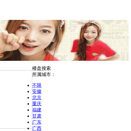
楼盘搜索
所属城市：
不限
安徽
北京
重庆
福建
甘肃
广东
广西