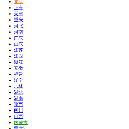
北京
上海
天津
重庆
河北
河南
广东
山东
江苏
江西
浙江
安徽
福建
辽宁
吉林
湖北
湖南
陕西
四川
山西
内蒙古
黑龙江