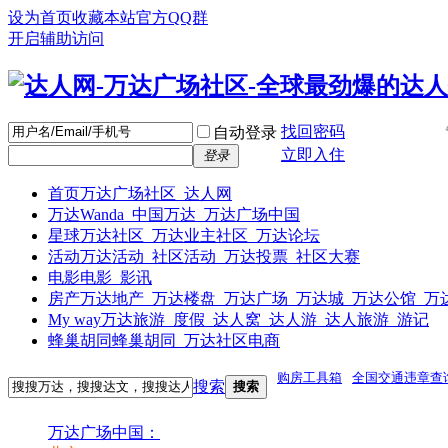
设为首页
收藏本站
官方QQ群
开启辅助访问
找回密码
自动登录
立即入住
登录
首页
万达广场社区_达人网
万达
Wanda_中国万达_万达广场中国
星球
万达社区_万达业主社区_万达论坛
活动
万达活动_社区活动_万达投票_社区大赛
电影
电影_影讯
房产
万达地产_万达楼盘_万达广场_万达城_万达公馆_万
My way
万达旅游_度假_达人窝_达人游_达人旅游_游记
蜂巢胡同
蜂巢胡同_万达社区电商
购房工具箱
全国交通违章查
搜索
搜索
万达广场中国：