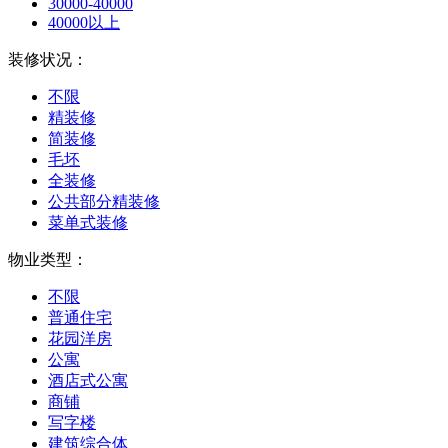
30000-40000
40000以上
装修状况：
不限
精装修
简装修
毛坯
全装修
公共部分精装修
菜单式装修
物业类型：
不限
普通住宅
花园洋房
公寓
酒店式公寓
商铺
写字楼
建筑综合体