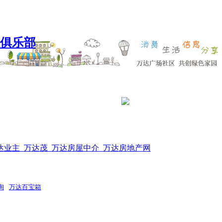
达业主_万达茂_万达房屋中介_万达房地产网
询
万达百宝箱