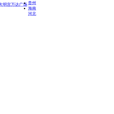
贵州
大明宫万达广场
海南
河北