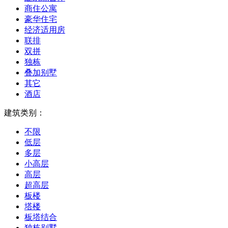
商住公寓
豪华住宅
经济适用房
联排
双拼
独栋
叠加别墅
其它
酒店
建筑类别：
不限
低层
多层
小高层
高层
超高层
板楼
塔楼
板塔结合
独栋别墅