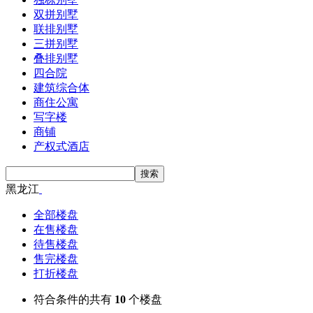
双拼别墅
联排别墅
三拼别墅
叠排别墅
四合院
建筑综合体
商住公寓
写字楼
商铺
产权式酒店
黑龙江
全部楼盘
在售楼盘
待售楼盘
售完楼盘
打折楼盘
符合条件的共有
10
个楼盘