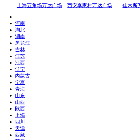
上海五角场万达广场
西安李家村万达广场
佳木斯
河南
湖北
湖南
黑龙江
吉林
江苏
江西
辽宁
内蒙古
宁夏
青海
山东
山西
陕西
上海
四川
天津
西藏