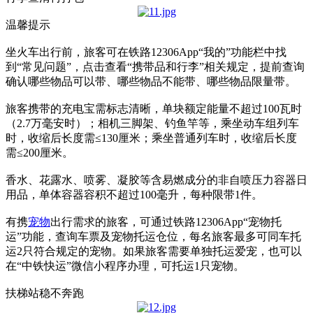
温馨提示
坐火车出行前，旅客可在铁路12306App“我的”功能栏中找
到“常见问题”，点击查看“携带品和行李”相关规定，提前查询
确认哪些物品可以带、哪些物品不能带、哪些物品限量带。
旅客携带的充电宝需标志清晰，单块额定能量不超过100瓦时
（2.7万毫安时）；相机三脚架、钓鱼竿等，乘坐动车组列车
时，收缩后长度需≤130厘米；乘坐普通列车时，收缩后长度
需≤200厘米。
香水、花露水、喷雾、凝胶等含易燃成分的非自喷压力容器日
用品，单体容器容积不超过100毫升，每种限带1件。
有携
宠物
出行需求的旅客，可通过铁路12306App“宠物托
运”功能，查询车票及宠物托运仓位，每名旅客最多可同车托
运2只符合规定的宠物。如果旅客需要单独托运爱宠，也可以
在“中铁快运”微信小程序办理，可托运1只宠物。
扶梯站稳不奔跑