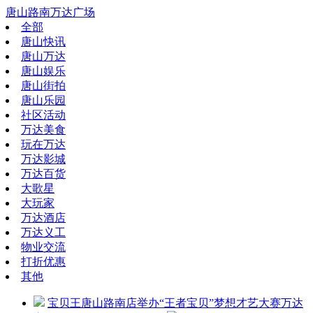
唐山路南万达广场
全部
唐山快讯
唐山万达
唐山娱乐
唐山街拍
唐山乐园
社区活动
万达美食
玩在万达
万达影城
万达百货
大歌星
大玩家
万达酒店
万达义工
物业交流
打折优惠
其他
宝贝王唐山路南店举办“王者宝贝”梦想才艺大赛
万达