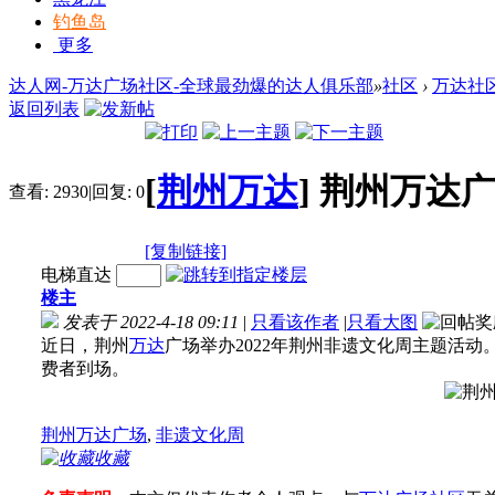
钓鱼岛
更多
达人网-万达广场社区-全球最劲爆的达人俱乐部
»
社区
›
万达社
返回列表
[
荆州万达
]
荆州万达
查看:
2930
|
回复:
0
[复制链接]
电梯直达
楼主
发表于 2022-4-18 09:11
|
只看该作者
|
只看大图
近日，荆州
万达
广场举办2022年荆州非遗文化周主题活
费者到场。
荆州万达广场
,
非遗文化周
收藏