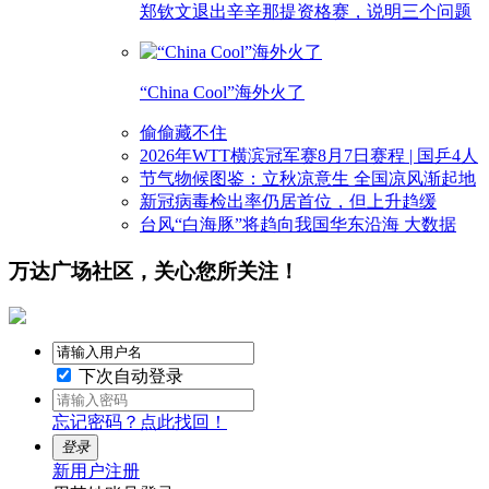
郑钦文退出辛辛那提资格赛，说明三个问题
“China Cool”海外火了
偷偷藏不住
2026年WTT横滨冠军赛8月7日赛程 | 国乒4人
节气物候图鉴：立秋凉意生 全国凉风渐起地
新冠病毒检出率仍居首位，但上升趋缓
台风“白海豚”将趋向我国华东沿海 大数据
万达广场社区，关心您所关注！
下次自动登录
忘记密码？点此找回！
登录
新用户注册