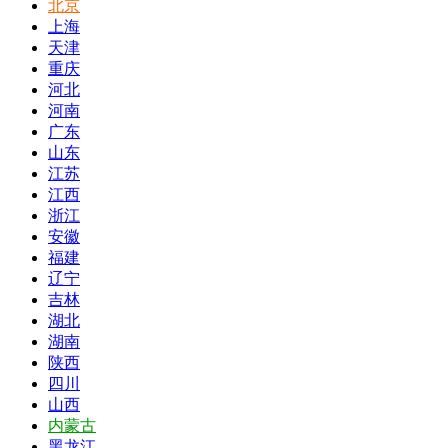
北京
上海
天津
重庆
河北
河南
广东
山东
江苏
江西
浙江
安徽
福建
辽宁
吉林
湖北
湖南
陕西
四川
山西
内蒙古
黑龙江