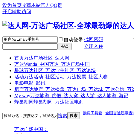
设为首页
收藏本站
官方QQ群
开启辅助访问
找回密码
自动登录
立即入住
登录
首页
万达广场社区_达人网
万达
Wanda_中国万达_万达广场中国
星球
万达社区_万达业主社区_万达论坛
活动
万达活动_社区活动_万达投票_社区大赛
电影
电影_影讯
房产
万达地产_万达楼盘_万达广场_万达城_万达公馆_万
My way
万达旅游_度假_达人窝_达人游_达人旅游_游记
蜂巢胡同
蜂巢胡同_万达社区电商
购房工具箱
全国交通违章查
搜索
搜索
万达广场中国：