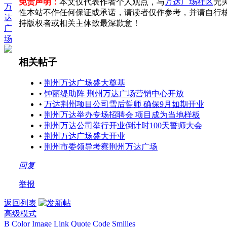
免责声明：
本文仅代表作者个人观点，与
万达广场社区
无
万
性本站不作任何保证或承诺，请读者仅作参考，并请自行
达
持版权者或相关主体致最深歉意！
广
场
相关帖子
•
荆州万达广场盛大奠基
•
钟丽缇助阵 荆州万达广场营销中心开放
•
万达荆州项目公司雪后誓师 确保9月如期开业
•
荆州万达举办专场招聘会 项目成为当地样板
•
荆州万达公司举行开业倒计时100天誓师大会
•
荆州万达广场盛大开业
•
荆州市委领导考察荆州万达广场
回复
举报
返回列表
高级模式
B
Color
Image
Link
Quote
Code
Smilies