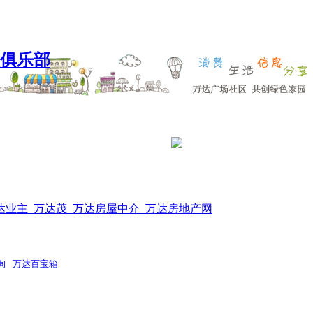
达业主_万达茂_万达房屋中介_万达房地产网
询
万达百宝箱