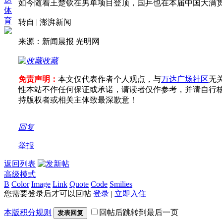
如今随着王楚钦在男单项目登顶，国乒也在本届中国大满
体
育
转自 | 澎湃新闻
来源：新闻晨报 光明网
收藏
免责声明：
本文仅代表作者个人观点，与
万达广场社区
无
性本站不作任何保证或承诺，请读者仅作参考，并请自行
持版权者或相关主体致最深歉意！
回复
举报
返回列表
高级模式
B
Color
Image
Link
Quote
Code
Smilies
您需要登录后才可以回帖
登录
|
立即入住
本版积分规则
回帖后跳转到最后一页
发表回复