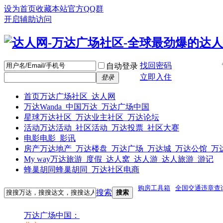
设为首页
收藏本站
官方QQ群
开启辅助访问
找回密码
自动登录
立即入住
登录
首页
万达广场社区_达人网
万达
Wanda_中国万达_万达广场中国
星球
万达社区_万达业主社区_万达论坛
活动
万达活动_社区活动_万达投票_社区大赛
电影
电影_影讯
房产
万达地产_万达楼盘_万达广场_万达城_万达公馆_万
My way
万达旅游_度假_达人窝_达人游_达人旅游_游记
蜂巢胡同
蜂巢胡同_万达社区电商
购房工具箱
全国交通违章查
搜索
搜索
万达广场中国：