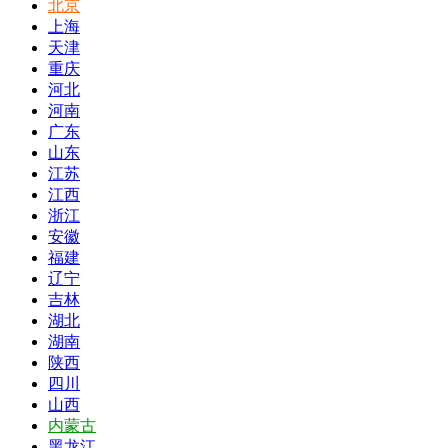
北京
上海
天津
重庆
河北
河南
广东
山东
江苏
江西
浙江
安徽
福建
辽宁
吉林
湖北
湖南
陕西
四川
山西
内蒙古
黑龙江