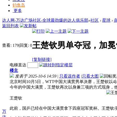
钓鱼岛
更多
达人网-万达广场社区-全球最劲爆的达人俱乐部
»
社区
›
星球
›
返回列表
王楚钦男单夺冠，加冕
查看:
179
|
回复:
0
[复制链接]
电梯直达
楼主
发表于 2025-10-6 14:59
|
只看该作者
|
只看大图
北京时间10月5日，WTT中国大满贯男单决赛，王楚钦以
今年的中国大满贯，王楚钦再次以身兼三项的方式现身，
王楚钦
此前，国乒已经在中国大满贯拿下四座冠军奖杯。王楚钦/
万
达