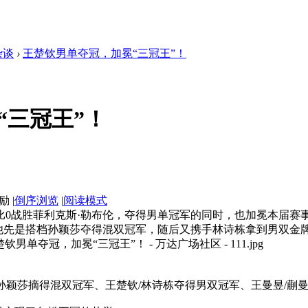
杂谈
›
王楚钦男单夺冠，加冕“三冠王”！
“三冠王”！
|
倒序浏览
|
阅读模式
4比0战胜菲利克斯·勒布伦，夺得男单冠军的同时，也加冕本届赛事
他先是搭档孙颖莎夺得混双冠军，随后又携手林诗栋拿到男双金
孙颖莎摘得混双冠军、王楚钦/林诗栋夺得男双冠军、王曼昱/蒯