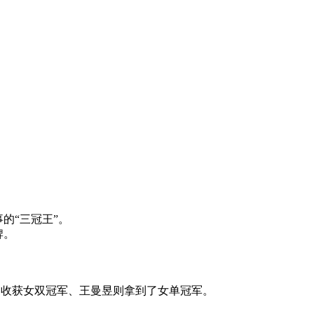
的“三冠王”。
牌。
曼收获女双冠军、王曼昱则拿到了女单冠军。