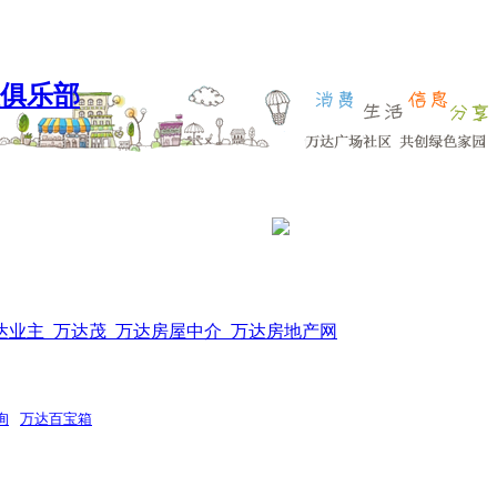
达业主_万达茂_万达房屋中介_万达房地产网
询
万达百宝箱