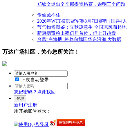
郑钦文退出辛辛那提资格赛，说明三个问题
偷偷藏不住
2026年WTT横滨冠军赛8月7日赛程 | 国乒4人
节气物候图鉴：立秋凉意生 全国凉风渐起地
新冠病毒检出率仍居首位，但上升趋缓
台风“白海豚”将趋向我国华东沿海 大数据
万达广场社区，关心您所关注！
下次自动登录
忘记密码？点此找回！
登录
新用户注册
用其她账号登录：